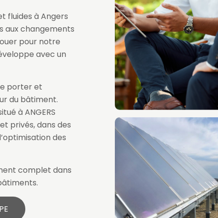
t fluides à Angers
les aux changements
jouer pour notre
 développe avec un
de porter et
eur du bâtiment.
 situé à ANGERS
t privés, dans des
d’optimisation des
ment complet dans
bâtiments.
PE