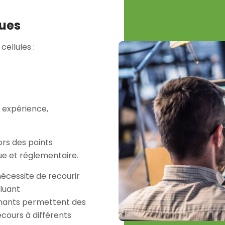
ues
ellules :
 expérience,
ors des points
ue et réglementaire.
nécessite de recourir
oluant
ormants permettent des
cours à différents