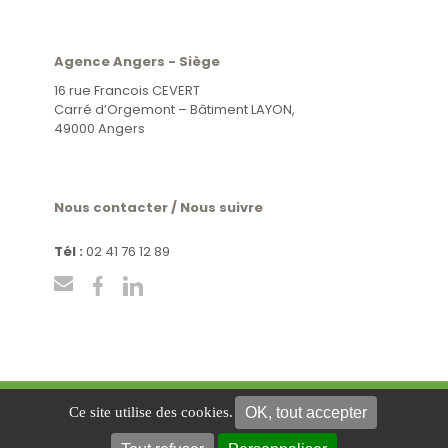
Agence Angers - Siège
16 rue Francois CEVERT
Carré d’Orgemont – Bâtiment LAYON,
49000 Angers
Nous contacter / Nous suivre
Tél :
02 41 76 12 89
OK, tout accepter
Ce site utilise des cookies.
Mentions légales
Politique de confidentialité
Plan du
site
Gestion des cookies