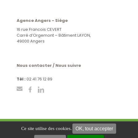
Agence Angers - Siège
16 rue Francois CEVERT
Carré d’Orgemont – Bâtiment LAYON,
49000 Angers
Nous contacter / Nous suivre
Tél :
02 41 76 12 89
OK, tout accepter
Ce site utilise des cookies.
Mentions légales
Politique de confidentialité
Plan du
site
Gestion des cookies