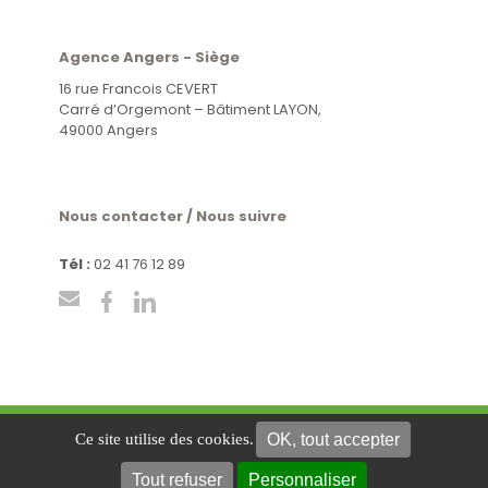
Agence Angers - Siège
16 rue Francois CEVERT
Carré d’Orgemont – Bâtiment LAYON,
49000 Angers
Nous contacter / Nous suivre
Tél :
02 41 76 12 89
OK, tout accepter
Ce site utilise des cookies.
Mentions légales
Politique de confidentialité
Plan du
site
Gestion des cookies
Tout refuser
Personnaliser